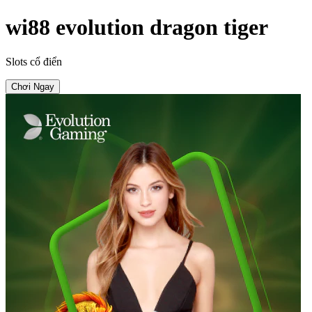
wi88 evolution dragon tiger
Slots cổ điển
Chơi Ngay