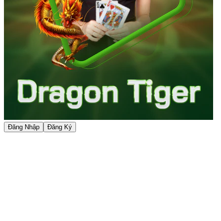
Đăng Nhập
Đăng Ký