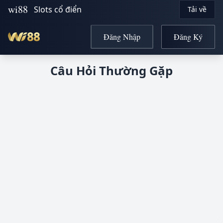
wi88
Slots cổ điển
Tải về
Đăng Nhập
Đăng Ký
Câu Hỏi Thường Gặp